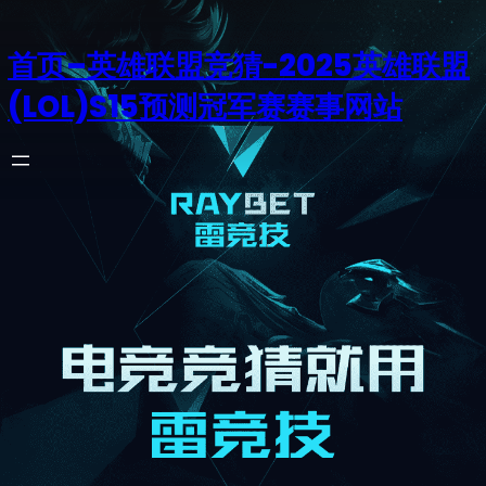
首页–英雄联盟竞猜-2025英雄联盟
(LOL)S15预测冠军赛赛事网站