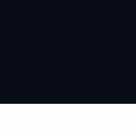
跳
至
内