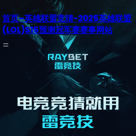
首页–英雄联盟竞猜-2025英雄联盟
(LOL)S15预测冠军赛赛事网站