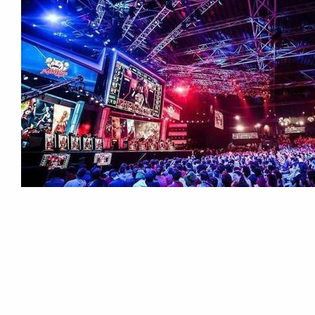
雷竞技电竞游戏网站采取了多种措施来保障
资金安全和游戏公平性：
1. 资金安全：雷竞技采用了先进的加密技
术，确保玩家的个人信息和资金安全。同