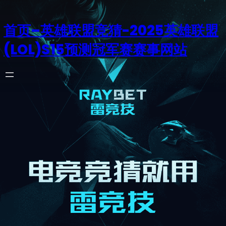
首页–英雄联盟竞猜-2025英雄联盟
(LOL)S15预测冠军赛赛事网站