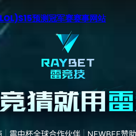
LOL)S15预测冠军赛赛事网站