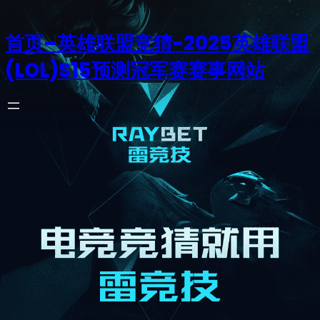
首页–英雄联盟竞猜-2025英雄联盟
(LOL)S15预测冠军赛赛事网站