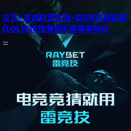
首页–英雄联盟竞猜-2025英雄联盟
(LOL)S15预测冠军赛赛事网站