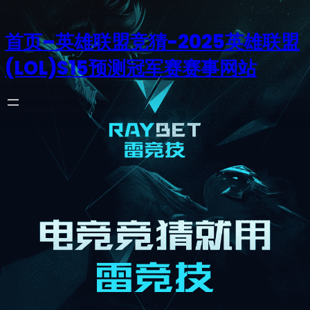
首页–英雄联盟竞猜-2025英雄联盟
(LOL)S15预测冠军赛赛事网站