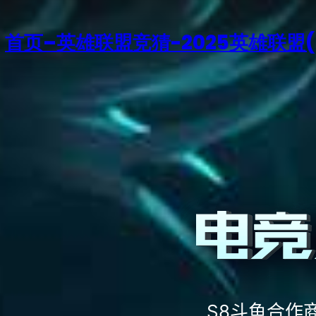
首页–英雄联盟竞猜-2025英雄联盟(