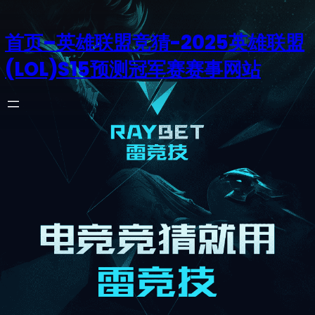
首页–英雄联盟竞猜-2025英雄联盟
(LOL)S15预测冠军赛赛事网站