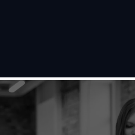
跳
至
内
容