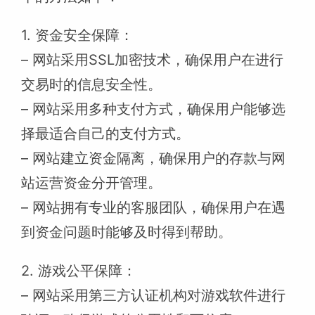
1. 资金安全保障：
– 网站采用SSL加密技术，确保用户在进行
交易时的信息安全性。
– 网站采用多种支付方式，确保用户能够选
择最适合自己的支付方式。
– 网站建立资金隔离，确保用户的存款与网
站运营资金分开管理。
– 网站拥有专业的客服团队，确保用户在遇
到资金问题时能够及时得到帮助。
2. 游戏公平保障：
– 网站采用第三方认证机构对游戏软件进行