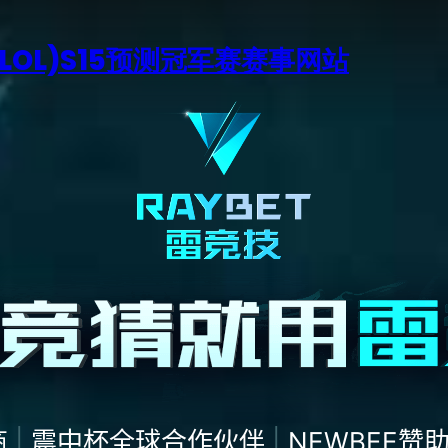
LOL)S15预测冠军赛赛事网站