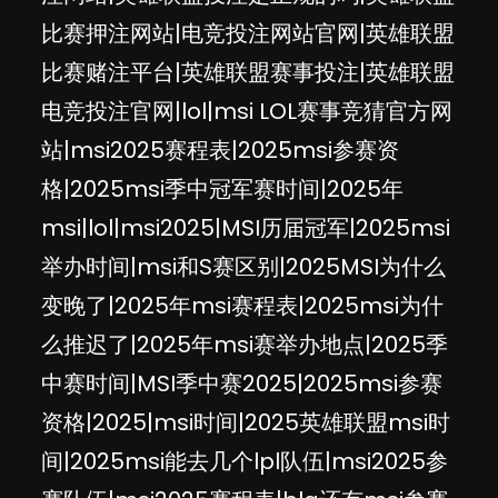
比赛押注网站|电竞投注网站官网|英雄联盟
比赛赌注平台|英雄联盟赛事投注|英雄联盟
电竞投注官网|lol|msi LOL赛事竞猜官方网
站|msi2025赛程表|2025msi参赛资
格|2025msi季中冠军赛时间|2025年
msi|lol|msi2025|MSI历届冠军|2025msi
举办时间|msi和S赛区别|2025MSI为什么
变晚了|2025年msi赛程表|2025msi为什
么推迟了|2025年msi赛举办地点|2025季
中赛时间|MSI季中赛2025|2025msi参赛
资格|2025|msi时间|2025英雄联盟msi时
间|2025msi能去几个lpl队伍|msi2025参