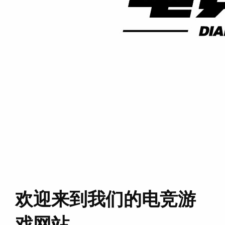
欢迎来到我们的电竞游
戏网站