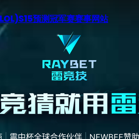
LOL)S15预测冠军赛赛事网站