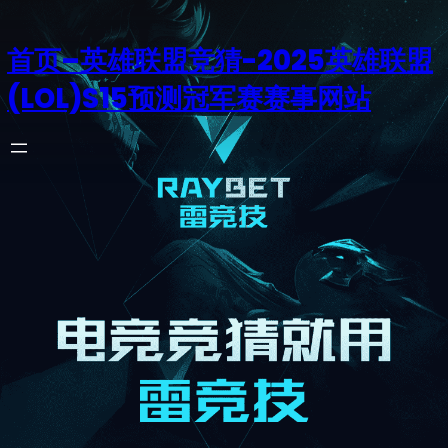
首页–英雄联盟竞猜-2025英雄联盟
(LOL)S15预测冠军赛赛事网站