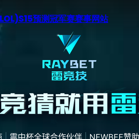
LOL)S15预测冠军赛赛事网站