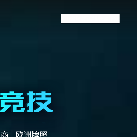
S15全球赛
英雄联盟下注