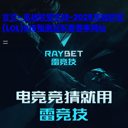
首页–英雄联盟竞猜-2025英雄联盟
(LOL)S15预测冠军赛赛事网站