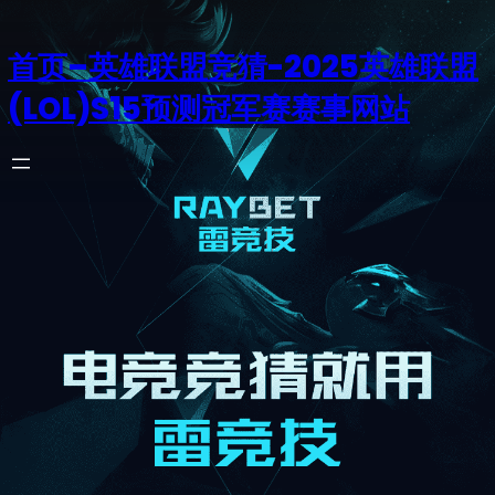
首页–英雄联盟竞猜-2025英雄联盟
(LOL)S15预测冠军赛赛事网站