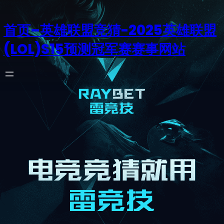
首页–英雄联盟竞猜-2025英雄联盟
(LOL)S15预测冠军赛赛事网站