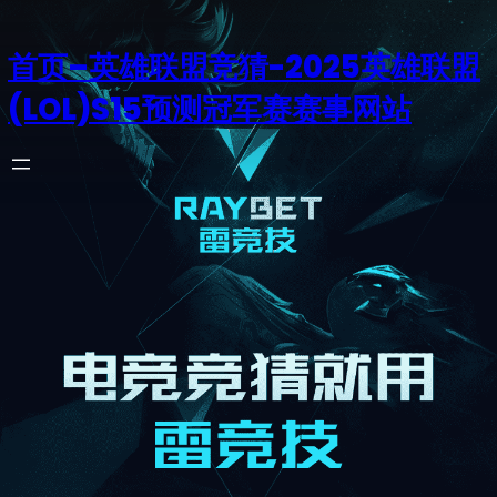
首页–英雄联盟竞猜-2025英雄联盟
(LOL)S15预测冠军赛赛事网站