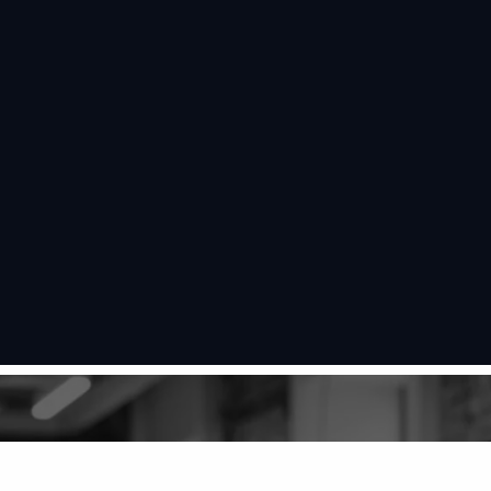
跳
至
内