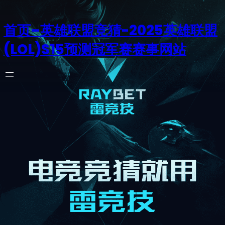
首页–英雄联盟竞猜-2025英雄联盟
(LOL)S15预测冠军赛赛事网站