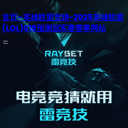
首页–英雄联盟竞猜-2025英雄联盟
(LOL)S15预测冠军赛赛事网站