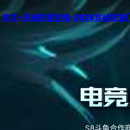
首页–英雄联盟竞猜-2025英雄联盟(