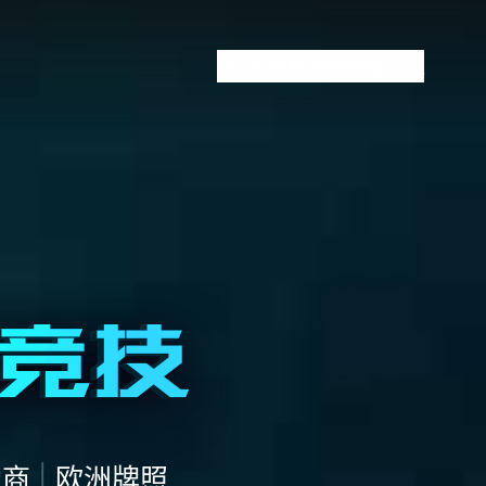
S15全球赛
英雄联盟下注