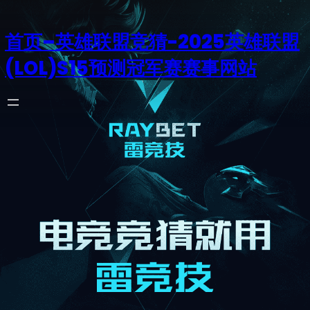
首页–英雄联盟竞猜-2025英雄联盟
(LOL)S15预测冠军赛赛事网站