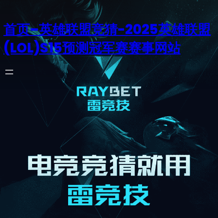
首页–英雄联盟竞猜-2025英雄联盟
(LOL)S15预测冠军赛赛事网站