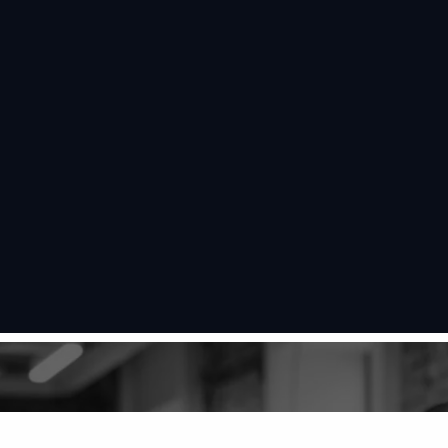
跳
至
内