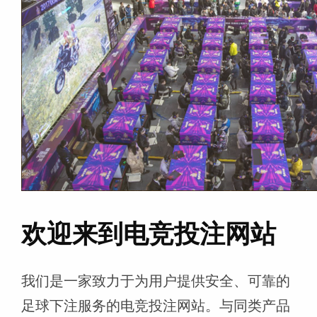
欢迎来到电竞投注网站
我们是一家致力于为用户提供安全、可靠的
足球下注服务的电竞投注网站。与同类产品