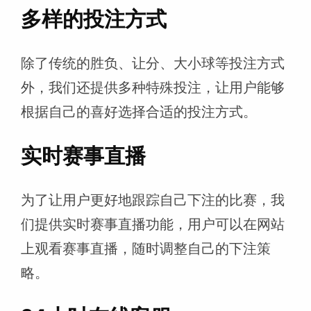
多样的投注方式
除了传统的胜负、让分、大小球等投注方式
外，我们还提供多种特殊投注，让用户能够
根据自己的喜好选择合适的投注方式。
实时赛事直播
为了让用户更好地跟踪自己下注的比赛，我
们提供实时赛事直播功能，用户可以在网站
上观看赛事直播，随时调整自己的下注策
略。