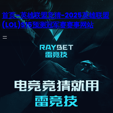
首页–英雄联盟竞猜-2025英雄联盟
(LOL)S15预测冠军赛赛事网站