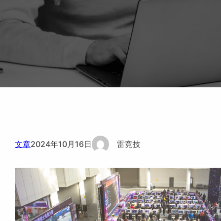
文章
2024年10月16日
雷竞技