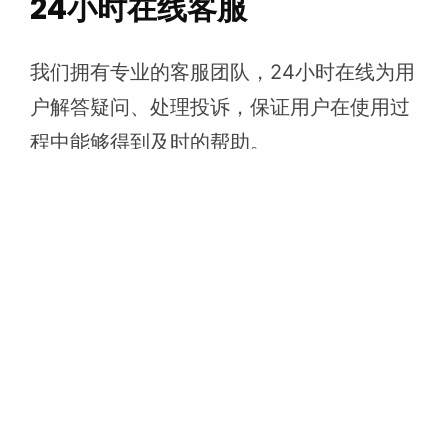
24小时在线客服
我们拥有专业的客服团队，24小时在线为用
户解答疑问、处理投诉，保证用户在使用过
程中能够得到及时的帮助。
欢迎您加入我们的电竞投注网站，体验独特
的电竞投注乐趣！
TAGS:
JJB竞技宝
, 
电竞实时数据网
, 
雷竞技RAYBET体
育
上一个标签
下一个标签