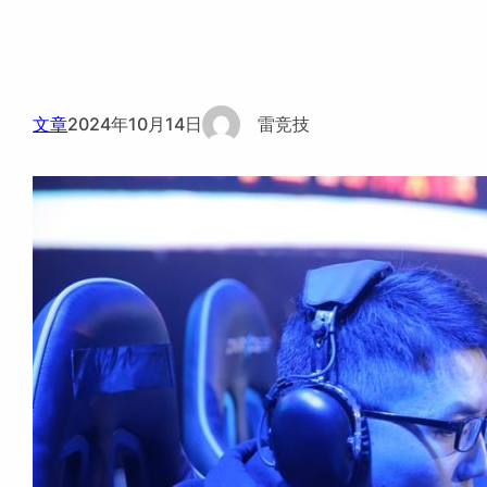
文章
2024年10月14日
雷竞技