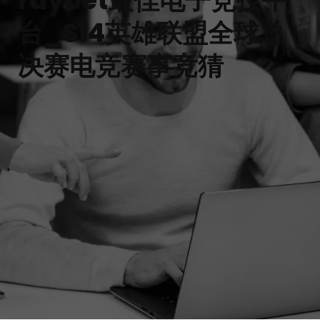
raybet最佳电子竞技平
台_S14英雄联盟全球总
决赛电竞赛事竞猜