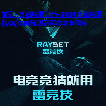
首页–英雄联盟竞猜-2025英雄联盟
(LOL)S15预测冠军赛赛事网站