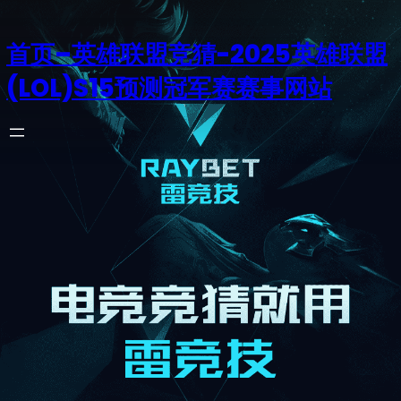
首页–英雄联盟竞猜-2025英雄联盟
(LOL)S15预测冠军赛赛事网站