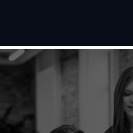
跳
至
内
容