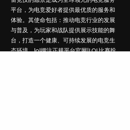
平台，为电竞爱好者提供最优质的服务和
体验。其使命包括：推动电竞行业的发展
与普及，为玩家和战队提供展示技能的舞
台，打造一个健康、可持续发展的电竞生
态环境。lol押注正规平台官网|LOL比赛投
注网站|英雄联盟投注是正规的吗|英雄联盟
比赛押注网站|电竞投注网站官网|英雄联盟
比赛赌注平台|英雄联盟赛事投注|英雄联盟
电竞投注官网|lol|msi LOL赛事竞猜官方网
站|msi2025赛程表|2025msi参赛资
格|2025msi季中冠军赛时间|2025年
msi|lol|msi2025|MSI历届冠军|2025msi