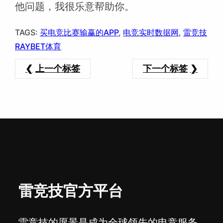
他问题，我很乐意帮助你。
TAGS:
买电竞比赛输赢的APP
, 
电竞实时数据网
, 
雷竞技
RAYBET体育
上一个标签
下一个标签
雷竞技官方平台
雷竞技的愿景是成为全球领先的电竞服务