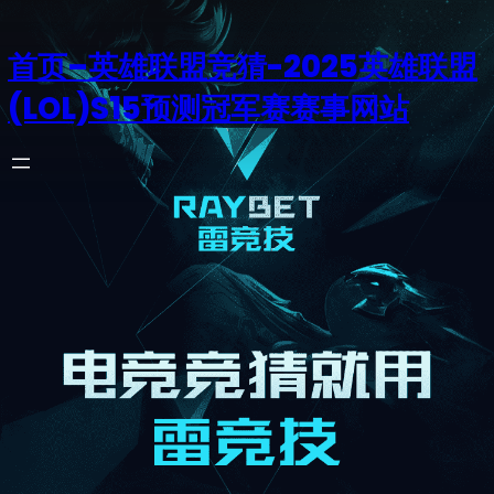
首页–英雄联盟竞猜-2025英雄联盟
(LOL)S15预测冠军赛赛事网站