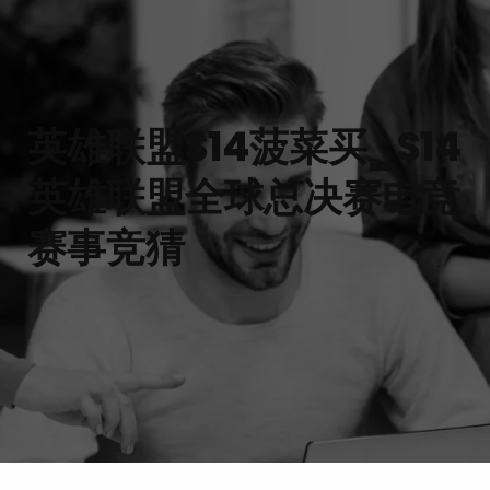
英雄联盟S14菠菜买_S14
英雄联盟全球总决赛电竞
赛事竞猜