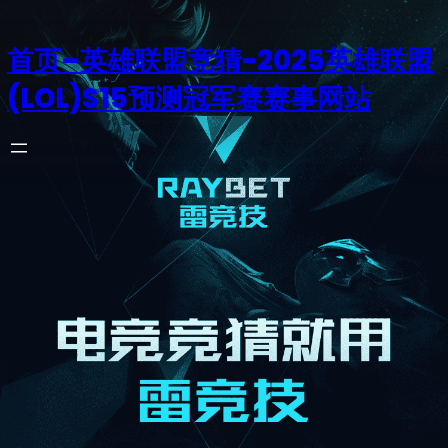
首页–英雄联盟竞猜-2025英雄联盟
(LOL)S15预测冠军赛赛事网站